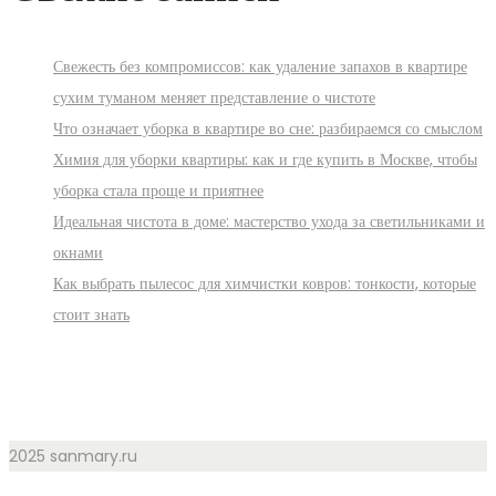
Свежесть без компромиссов: как удаление запахов в квартире
сухим туманом меняет представление о чистоте
Что означает уборка в квартире во сне: разбираемся со смыслом
Химия для уборки квартиры: как и где купить в Москве, чтобы
уборка стала проще и приятнее
Идеальная чистота в доме: мастерство ухода за светильниками и
окнами
Как выбрать пылесос для химчистки ковров: тонкости, которые
стоит знать
2025 sanmary.ru