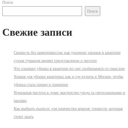
Поиск
Поиск
Свежие записи
Свежесть без компромиссов: как удаление запахов в квартире
сухим туманом меняет представление о чистоте
Что означает уборка в квартире во сне: разбираемся со смыслом
Химия для уборки квартиры: как и где купить в Москве, чтобы
уборка стала проще и приятнее
Идеальная чистота в доме: мастерство ухода за светильниками и
окнами
Как выбрать пылесос для химчистки ковров: тонкости, которые
стоит знать