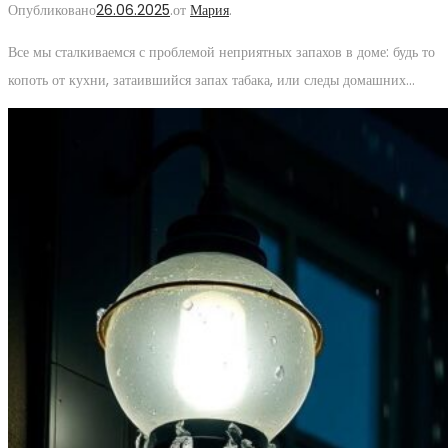
Опубликовано
26.06.2025
.
от
Мария
.
Все мы сталкиваемся с проблемой неприятных запахов в доме: будь то
копоть от кухни, затаившийся запах табака, или следы домашних…