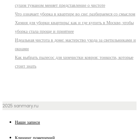
сухим туманом меняет представление о чистоте
Что означает уборка в квартире во сне: разбираемся со смыслом
Химия для уборки квартиры: как и где купить в Москве, чтобы
уборка стала проще и приятнее
Идеальная чистота в доме: мастерство ухода за светильниками и
окнами
Как выбрать пылесос для химчистки ковров: тонкости, которые
стоит знать
2025 sanmary.ru
Наши записи
Клининг помещений